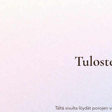
Tulost
Tältä sivulta löydät porojen vä